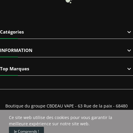

Catégories

INFORMATION

Top Marques
Boutique du groupe CBDEAU VAPE - 63 Rue de la paix - 68480
Linsdorf
Ce site web utilise des cookies pour vous garantir la
Copyright 2025 ©CBDeau VAPE. All Rights Reserved
meilleure expérience sur notre site web.
0
Je Comprends !