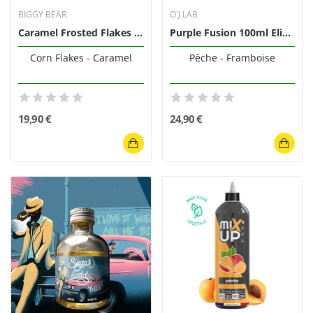
BIGGY BEAR
O'J LAB
Caramel Frosted Flakes 200ml - Biggy Bear
Purple Fusion 100ml Elikuid - O'J Lab
Corn Flakes - Caramel
Pêche - Framboise
19,90 €
24,90 €