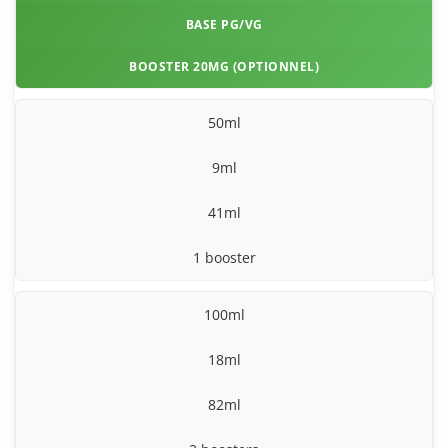
BASE PG/VG
BOOSTER 20MG (OPTIONNEL)
50ml
9ml
41ml
1 booster
100ml
18ml
82ml