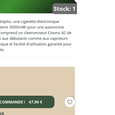
Stock: 1
Vaptio, une cigarette électronique
tterie 3000mAh pour une autonomie
t comprend un clearomiseur Cosmo A2 de
es aux débutants comme aux vapoteurs
e et facilité d'utilisation garantie pour
le.
favorite_border
 COMMANDE !
47,90 €
ock