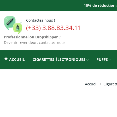
10% de réduction s
Contactez nous !
(+33) 3.88.83.34.11
Professionnel ou Dropshipper ?
Devenir revendeur, contactez-nous
home
ACCUEIL
CIGARETTES ÉLECTRONIQUES
PUFFS
Accueil
Cigaret