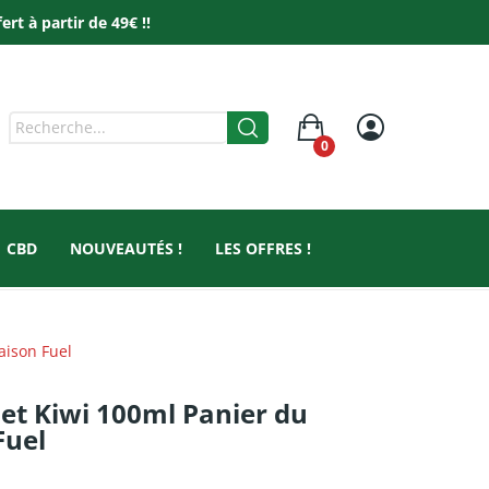
t à partir de 49€ !!
0
CBD
NOUVEAUTÉS !
LES OFFRES !
aison Fuel
t Kiwi 100ml Panier du
Fuel