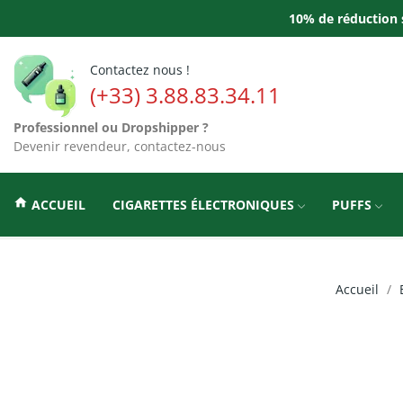
10% de réduction s
Contactez nous !
(+33) 3.88.83.34.11
Professionnel ou Dropshipper ?
Devenir revendeur, contactez-nous
home
ACCUEIL
CIGARETTES ÉLECTRONIQUES
PUFFS
Accueil