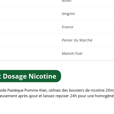
40/60
0mg/ml
France
Panier du Marché
Maison Fuel
Et Dosage Nicotine
quide Pastèque Pomme Kiwi, utilisez des boosters de nicotine 20
eusement après ajout et laissez reposer 24h pour une homogénéis