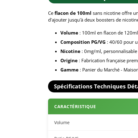
Ce
flacon de 100ml
sans nicotine offre u
d'ajouter jusqu'à deux boosters de nicotin
Volume
: 100ml en flacon de 120ml 
Composition PG/VG
: 40/60 pour u
Nicotine
: 0mg/ml, personnalisable
Origine
: Fabrication française pre
Gamme
: Panier du Marché - Maiso
Spécifications Techniques Dét
CARACTÉRISTIQUE
Volume