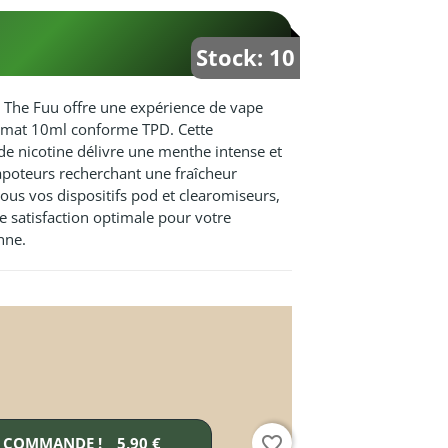
Stock: 10
 The Fuu offre une expérience de vape
rmat 10ml conforme TPD. Cette
de nicotine délivre une menthe intense et
vapoteurs recherchant une fraîcheur
ous vos dispositifs pod et clearomiseurs,
e satisfaction optimale pour votre
nne.
favorite_border
E COMMANDE !
5,90 €