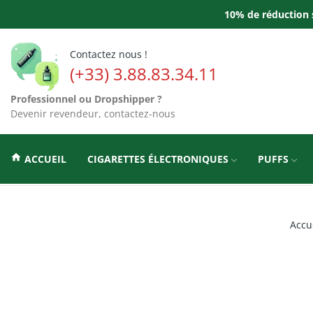
10% de réduction s
Contactez nous !
(+33) 3.88.83.34.11
Professionnel ou Dropshipper ?
Devenir revendeur, contactez-nous
home
ACCUEIL
CIGARETTES ÉLECTRONIQUES
PUFFS
Accu