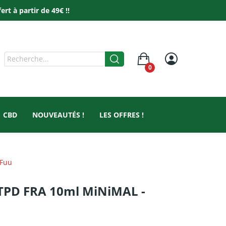
t à partir de 49€ !!
0
CBD
NOUVEAUTÉS !
LES OFFRES !
 Fuu
 TPD FRA 10ml MiNiMAL -