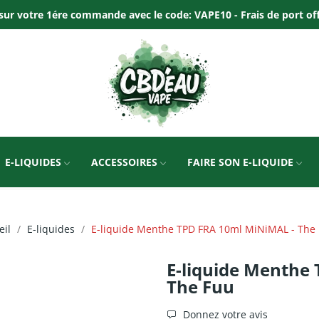
ur votre 1ére commande avec le code: VAPE10 - Frais de port offer
E-LIQUIDES
ACCESSOIRES
FAIRE SON E-LIQUIDE
eil
E-liquides
E-liquide Menthe TPD FRA 10ml MiNiMAL - The
E-liquide Menthe
The Fuu
Donnez votre avis