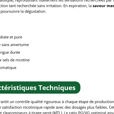
classique, reproduisant fidèlement les sensations recherchées par 
ction tant recherchée sans irritation. En expiration, la
saveur me
 poursuivre la dégustation.
diate et pure
ée sans amertume
longue durée
x sels de nicotine
romatique
téristiques Techniques
garantit un contrôle qualité rigoureux à chaque étape de productio
 satisfaction nicotinique rapide avec des dosages plus faibles. 
t clearomiseurs à tirage serré (MTL). Le ratio PG/VG optimisé assu