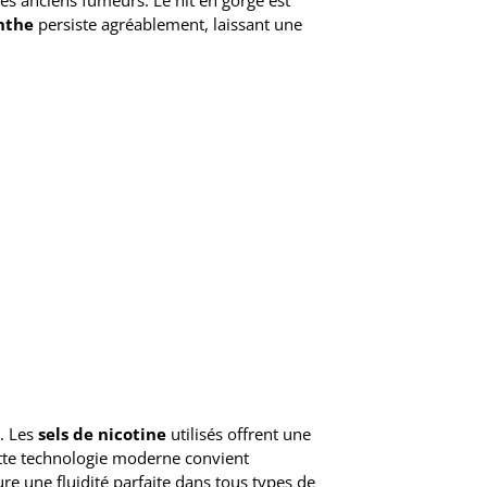
les anciens fumeurs. Le hit en gorge est
nthe
persiste agréablement, laissant une
n. Les
sels de nicotine
utilisés offrent une
Cette technologie moderne convient
re une fluidité parfaite dans tous types de