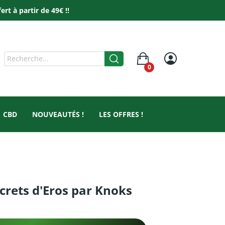
t à partir de 49€ !!
0
CBD
NOUVEAUTÉS !
LES OFFRES !
ecrets d'Eros par Knoks