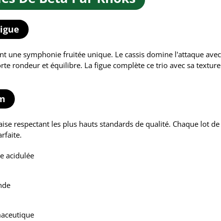
Figue
t une symphonie fruitée unique. Le cassis domine l'attaque avec s
orte rondeur et équilibre. La figue complète ce trio avec sa text
um
ise respectant les plus hauts standards de qualité. Chaque lot de
rfaite.
re acidulée
nde
maceutique