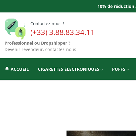
10% de réduction s
Contactez nous !
(+33) 3.88.83.34.11
Professionnel ou Dropshipper ?
Devenir revendeur, contactez-nous
home
ACCUEIL
CIGARETTES ÉLECTRONIQUES
PUFFS