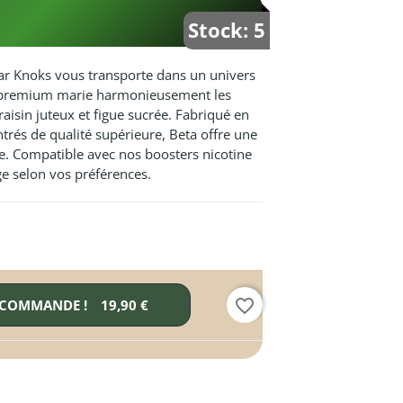
Stock: 5
ar Knoks vous transporte dans un univers
de premium marie harmonieusement les
raisin juteux et figue sucrée. Fabriqué en
rés de qualité supérieure, Beta offre une
e. Compatible avec nos boosters nicotine
e selon vos préférences.
favorite_border
 COMMANDE !
19,90 €