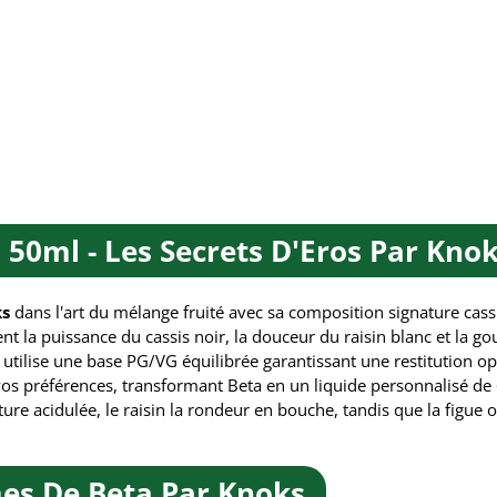
 50ml - Les Secrets D'Eros Par Kno
ks
dans l'art du mélange fruité avec sa composition signature cassi
t la puissance du cassis noir, la douceur du raisin blanc et la g
e utilise une base PG/VG équilibrée garantissant une restitution 
vos préférences, transformant Beta en un liquide personnalisé de 
ucture acidulée, le raisin la rondeur en bouche, tandis que la figue
es De Beta Par Knoks