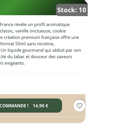
Stock: 10
 France révèle un profil aromatique
classic, vanille onctueuse, cookie
e création premium française offre une
 format 50ml sans nicotine,
 Un liquide gourmand qui séduit par son
icité du tabac et douceur des saveurs
rs exigeants.
favorite_border
 COMMANDE !
14,90 €