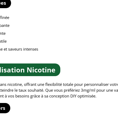
ées
ffinée
ppante
ante
tile
e et saveurs intenses
isation Nicotine
ans nicotine, offrant une flexibilité totale pour personnaliser vo
 atteindre le taux souhaité. Que vous préfériez 3mg/ml pour une
ment à vos besoins grâce à sa conception DIY optimisée.
ers