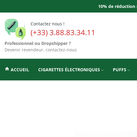
10% de réduction s
Contactez nous !
(+33) 3.88.83.34.11
Professionnel ou Dropshipper ?
Devenir revendeur, contactez-nous
home
ACCUEIL
CIGARETTES ÉLECTRONIQUES
PUFFS