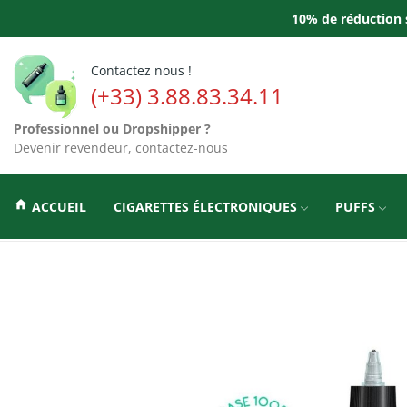
10% de réduction s
Contactez nous !
(+33) 3.88.83.34.11
Professionnel ou Dropshipper ?
Devenir revendeur, contactez-nous
home
ACCUEIL
CIGARETTES ÉLECTRONIQUES
PUFFS