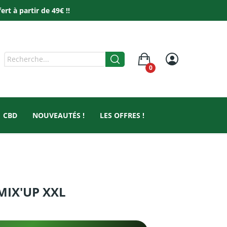
t à partir de 49€ !!
0
CBD
NOUVEAUTÉS !
LES OFFRES !
 MIX'UP XXL