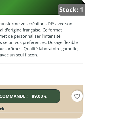
Stock: 1
transforme vos créations DIY avec son
 d'origine française. Ce format
t de personnaliser l'intensité
es selon vos préférences. Dosage flexible
us arômes. Qualité laboratoire garantie,
avec un seul flacon.
favorite_border
 COMMANDE !
89,00 €
ock