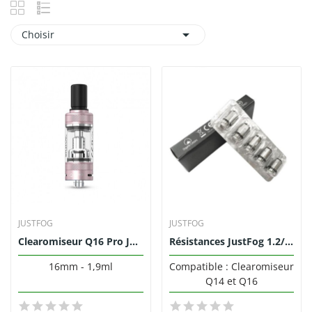

Choisir
JUSTFOG
JUSTFOG
Clearomiseur Q16 Pro JustFog
Résistances JustFog 1.2/1.6 Ohm (Pack de 5)
16mm - 1,9ml
Compatible : Clearomiseur
Q14 et Q16