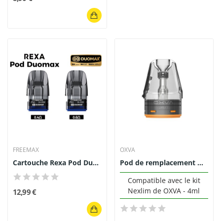
FREEMAX
OXVA
Cartouche Rexa Pod DuoMax 2ml (3pcs) - Freemax
Pod de remplacement NeXLIM 4ml (0.6/0.8/1.2) -...
Compatible avec le kit
Nexlim de OXVA - 4ml
12,99 €