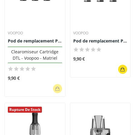
VOOPOO
VOOPOO
Pod de remplacement PnP-X DTL 5ml - Voopoo...
Pod de remplacement PnP-X MTL 5ml Voopoo (pack...
Clearomiseur Cartridge
DTL - Voopoo - Matriel
9,90 €
9,90 €
Rupture De Stock